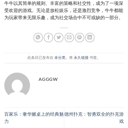
牛牛以其简单的规则、丰富的策略和社交性，成为了一项深
受欢迎的游戏。无论是放松娱乐，还是激烈竞争，牛牛都能
为玩家带来无限乐趣，成为社交场合中不可或缺的一部分。
此条目已发布在
未分类
。将
永久链接
书签。
AGGGW
百家乐：奢华赌桌上的经典魅
德州扑克：智勇双全的扑克游
力
戏