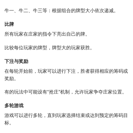
牛一、牛二、牛三等：根据组合的牌型大小依次递减。
比牌
所有玩家在庄家的指令下亮出自己的牌。
比较每位玩家的牌型，牌型大的玩家获胜。
下注与奖励
在每轮开始前，玩家可以进行下注，胜者获得相应的筹码或
奖励。
有的玩法中可能设有“抢庄”机制，允许玩家争夺庄家位置。
多轮游戏
游戏可以进行多轮，直到玩家选择结束或达到预定的筹码目
标。