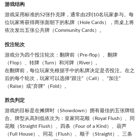
游戏结构
游戏采用标准的52张扑克牌，通常由2到10名玩家参与。每
位玩家将获得两张面朝下的私牌（Hole Cards），而桌上将
依次发出五张公共牌（Community Cards）。
投注轮次
游戏分为四个投注轮次：翻牌前（Pre-flop）、翻牌
（Flop）、转牌（Turn）和河牌（River）。
在翻牌前，每位玩家先根据手中的私牌决定是否投注。在之
后的每个轮次，玩家可以选择“跟注”（Call）、“加注”
（Raise）或“弃牌”（Fold）。
胜负判定
游戏的目标是在摊牌时（Showdown）拥有最佳的五张牌组
合。牌型从高到低依次为：皇家同花顺（Royal Flush）、同
花顺（Straight Flush）、四条（Four of a Kind）、葫芦
（Full House）、同花（Flush）、顺子（Straight）、三条