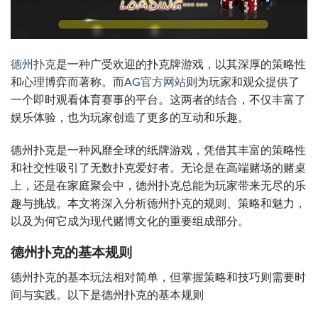
德州扑克
是一种广受欢迎的扑克牌游戏，以其深厚的策略性
和心理博弈而著称。而
AG官方网站
则为玩家和观众提供了
一个即时观看体育赛事的平台。这两者的结合，不仅丰富了
娱乐体验，也为玩家创造了更多的互动和乐趣。
德州扑克是一种风靡全球的纸牌游戏，凭借其丰富的策略性
和社交性吸引了无数扑克爱好者。无论是在高端赌场的赌桌
上，还是在家庭聚会中，德州扑克总能为玩家带来无尽的乐
趣与挑战。本文将深入分析德州扑克的规则、策略和魅力，
以及为何它成为现代赌博文化的重要组成部分。
德州扑克的基本规则
德州扑克的基本玩法相对简单，但掌握策略和技巧则需要时
间与实践。以下是德州扑克的基本规则