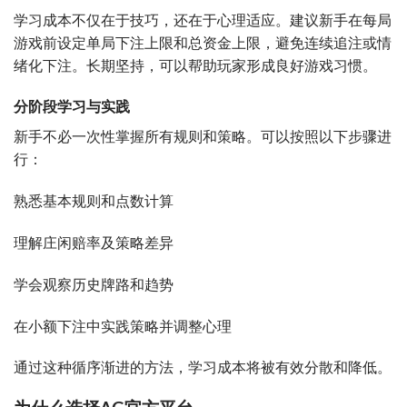
学习成本不仅在于技巧，还在于心理适应。建议新手在每局
游戏前设定单局下注上限和总资金上限，避免连续追注或情
绪化下注。长期坚持，可以帮助玩家形成良好游戏习惯。
分阶段学习与实践
新手不必一次性掌握所有规则和策略。可以按照以下步骤进
行：
熟悉基本规则和点数计算
理解庄闲赔率及策略差异
学会观察历史牌路和趋势
在小额下注中实践策略并调整心理
通过这种循序渐进的方法，学习成本将被有效分散和降低。