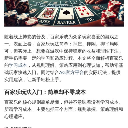
随着线上博彩的普及，百家乐成为众多玩家喜爱的游戏之
一。表面上看，百家乐玩法简单：押庄、押闲、押平局即
可，但实际上，想要在游戏中保持稳定的收益和理性下注，
新手仍需要一定的学习和适应过程。本文将全面解析百家乐
的
学习成本
，从规则理解、策略应用到心理认知，帮助零基
础玩家快速入门。同时结合
AG官方平台
的实际玩法，提供
实用建议，让新手轻松上手。
百家乐玩法入门：简单却不零成本
百家乐的核心规则简单易懂，但并不意味着没有学习成本。
所谓学习成本，主要包括三个方面：规则掌握、策略理解和
心理适应。