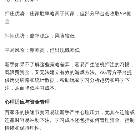
押庄优势：庄家胜率略高于闲家，但部分平台会收取5%佣
金
押闲优势：赔率稳定，风险较低
平局风险：赔率高，但出现概率低
新手如果不了解这些策略差异，容易产生随机押注的习惯，
既浪费资金，又无法建立有效的游戏方法。AG官方平台提
供历史牌路和统计数据，帮助玩家学习分析趋势和科学下
注，从而降低学习成本。
心理适应与资金管理
百家乐的快速节奏容易让新手产生心理压力，尤其在连输或
连赢时容易冲动下注。学习成本还包括如何管理资金、控制
情绪和保持理性。