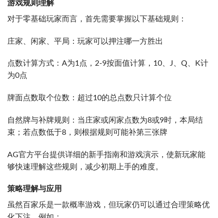
游戏规则理解
对于零基础玩家而言，首先需要掌握以下基础规则：
庄家、闲家、平局：玩家可以押注哪一方胜出
点数计算方式：A为1点，2-9按面值计算，10、J、Q、K计
为0点
牌面点数取个位数：超过10的总点数只计算个位
自然牌与补牌规则：当庄家或闲家点数为8或9时，本局结
束；若点数低于8，则根据规则可能补第三张牌
AG官方平台提供详细的新手指南和游戏演示，使新玩家能
够快速理解这些规则，减少初期上手的难度。
策略理解与应用
虽然百家乐是一款概率游戏，但玩家仍可以通过合理策略优
化下注。例如：