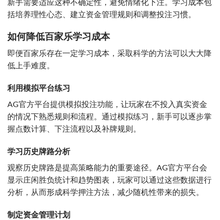
新手需要适应这种不确定性，避免情绪化下注。学习成本包
括培养理性心态、建立资金管理规则和调整投注习惯。
如何降低百家乐学习成本
即便百家乐存在一定学习成本，采取科学的方法可以大大降
低上手难度。
利用模拟平台练习
AG官方平台提供模拟投注功能，让玩家在不投入真实资金
的情况下熟悉规则和流程。通过模拟练习，新手可以逐步掌
握点数计算、下注流程以及补牌规则。
学习历史牌路分析
观察历史牌路是提高策略能力的重要途径。AG官方平台会
显示庄闲胜负统计和趋势图表，玩家可以通过这些数据进行
分析，从而形成科学押注方法，减少随机性带来的损失。
制定资金管理计划