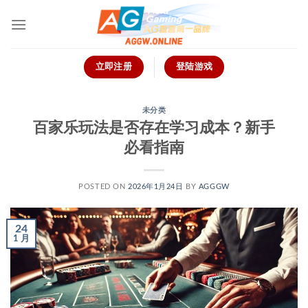
跳
到
内
容
立即注册
登陆游戏
未分类
百家乐玩法是否存在学习成本？新手
必看指南
POSTED ON
2026年1月24日
BY
AGGGW
24
1 月