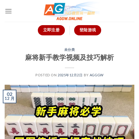
跳
到
内
容
立即注册
登陆游戏
未分类
麻将新手教学视频及技巧解析
POSTED ON
2025年12月2日
BY
AGGGW
02
12 月