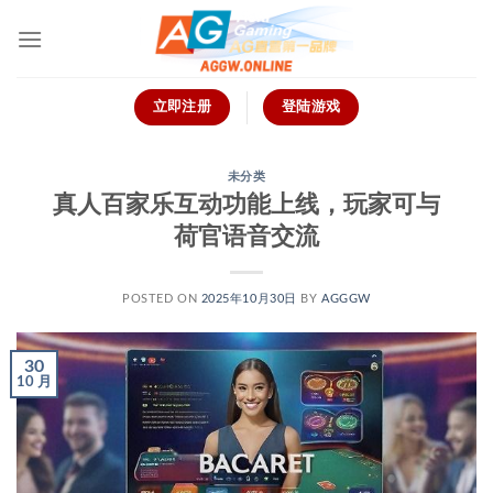
跳
到
内
容
立即注册
登陆游戏
未分类
真人百家乐互动功能上线，玩家可与
荷官语音交流
POSTED ON
2025年10月30日
BY
AGGGW
30
10 月