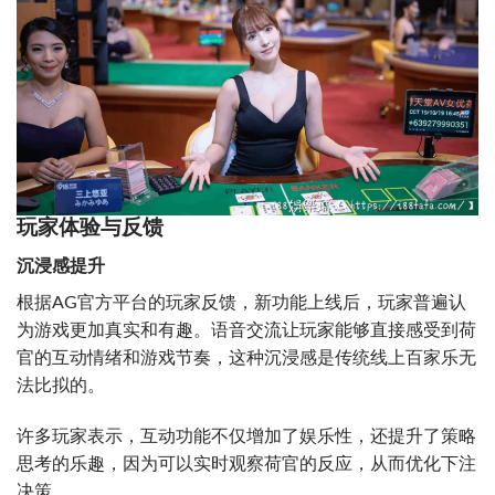
玩家体验与反馈
沉浸感提升
根据AG官方平台的玩家反馈，新功能上线后，玩家普遍认
为游戏更加真实和有趣。语音交流让玩家能够直接感受到荷
官的互动情绪和游戏节奏，这种沉浸感是传统线上百家乐无
法比拟的。
许多玩家表示，互动功能不仅增加了娱乐性，还提升了策略
思考的乐趣，因为可以实时观察荷官的反应，从而优化下注
决策。