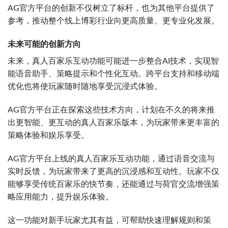
AG官方平台的创新不仅树立了标杆，也为其他平台提供了
参考，推动整个线上博彩行业向更高质量、更专业化发展。
未来可能的创新方向
未来，真人百家乐互动功能可能进一步整合AI技术，实现智
能语音助手、策略提示和个性化互动。跨平台支持和移动端
优化也将使玩家随时随地享受沉浸式体验。
AG官方平台正在探索这些技术方向，计划在不久的将来推
出更智能、更互动的真人百家乐版本，为玩家带来更丰富的
策略体验和娱乐享受。
AG官方平台上线的真人百家乐互动功能，通过语音交流与
实时反馈，为玩家带来了更高的沉浸感和互动性。玩家不仅
能够享受传统百家乐的快节奏，还能通过与荷官交流增强策
略应用能力，提升娱乐体验。
这一功能对新手玩家尤其有益，可帮助快速理解规则和策