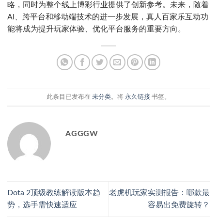
略，同时为整个线上博彩行业提供了创新参考。未来，随着
AI、跨平台和移动端技术的进一步发展，真人百家乐互动功
能将成为提升玩家体验、优化平台服务的重要方向。
此条目已发布在
未分类
。将
永久链接
书签。
AGGGW
Dota 2顶级教练解读版本趋
老虎机玩家实测报告：哪款最
势，选手需快速适应
容易出免费旋转？